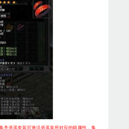
集齐逍遥套装可激活逍遥装所对应的暗属性，集