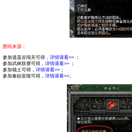
纸来源：
加逍遥谷闯关可得，
详情请看>>
；
加武林联赛可得，
详情请看>>
；
加领土可得，
详情请看>>
；
加秦始皇陵可得，
详情请看>>
。