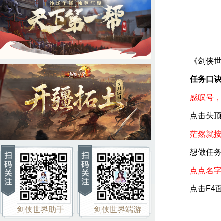
《剑侠世界
任务口
感叹号，
点击头顶有
茫然就按
想做任务，
点点名
点击F4面
剑侠世界助手
剑侠世界端游