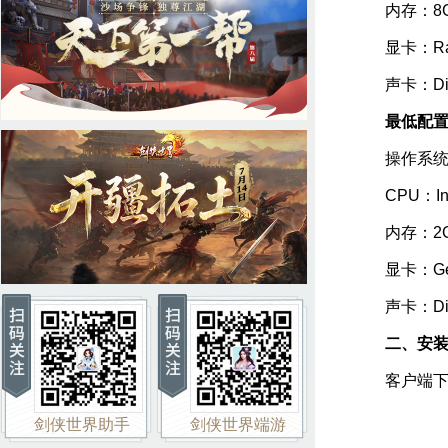
内存：8G
显卡：Rad
声卡：Dir
最低配
操作系统：Win
CPU：Intel
内存：2G
显卡：GeFo
声卡：Dir
二、安
客户端下载
剑侠世界助手
剑侠世界端游