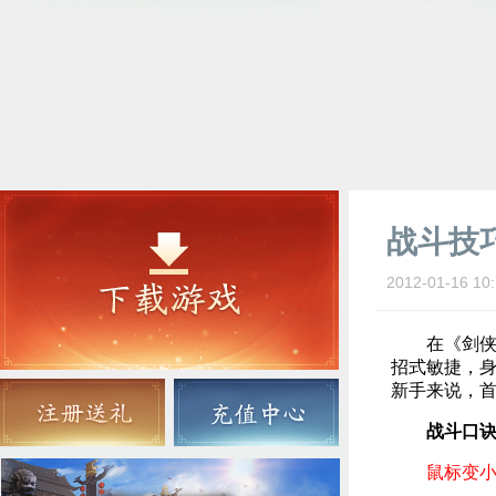
战斗技
2012-01-16 10:
在《剑侠世
招式敏捷，
新手来说，
战斗口
鼠标变