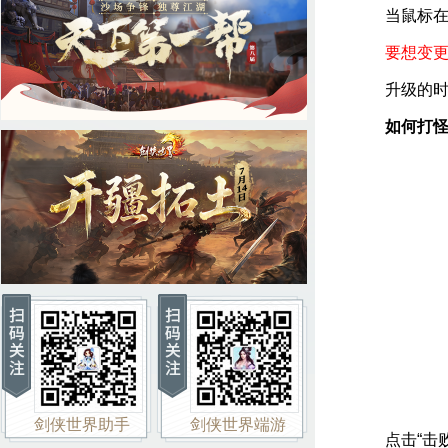
当鼠标在怪
要想变
升级的时候
如何打
剑侠世界助手
剑侠世界端游
点击“击败泼