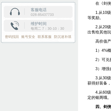
在《剑侠世
客服电话
1.从10级
028-85437733
等奖励。
维护时间
2.从20
每周二 7：30-10：30
出售给其他
密码找回
账号安全
联系客服
防沉迷补填
高价值产
1）4%概
2）可兑换
3）增强自
3.从30级
获得好装备，
4.从60
定的银两哦
四、剑