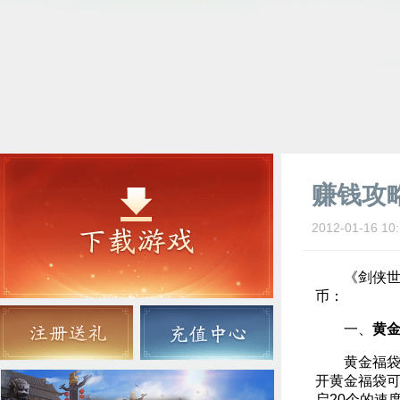
赚钱攻
2012-01-16 10:
《剑侠世界
币：
一、
黄
黄金福袋是
开黄金福袋可
启20个的速