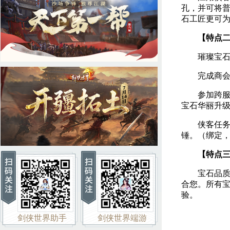
孔，并可将普
石工匠更可
【特点
璀璨宝石、
完成商会任
参加跨服宋
宝石华丽升
侠客任务倾
锤。（绑定
【特点
宝石品质划
合您。所有
验。
剑侠世界助手
剑侠世界端游